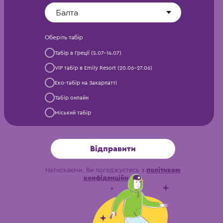
Оберіть табір
Табір в Греції (5.07-14.07)
VIP табір в Emily Resort (20.06-27.06)
Еко-табір на Закарпатті
Табір онлайн
Міський табір
Відправити
Натискаючи, Ви погоджуєтесь з
політикою
конфіденційності
.