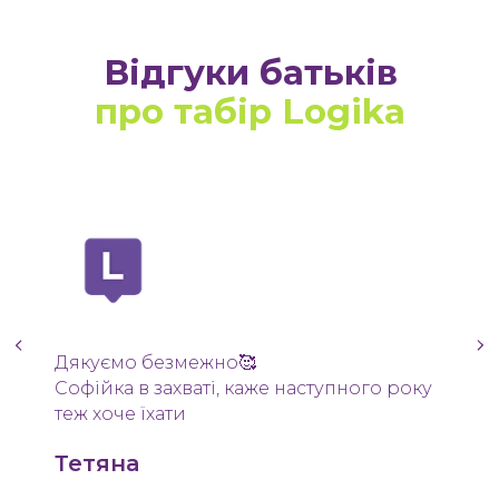
Відгуки батьків
про табір Logika
Дякуємо безмежно🥰
Софійка в захваті, каже наступного року
теж хоче їхати
Тетяна