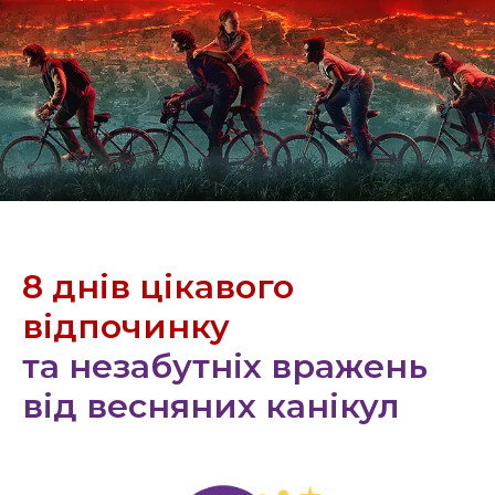
8 днів цікавого
відпочинку
та незабутніх вражень
від весняних канікул