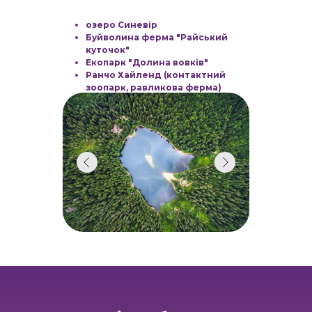
озеро Синевір
Буйволина ферма "Райський
куточок"
Екопарк "Долина вовків"
Ранчо Хайленд (контактний
зоопарк, равликова ферма)