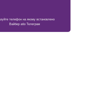
азуйте телефон на якому встановлено
Вайбер або Телеграм