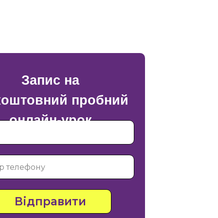
Запис на
коштовний пробний
онлайн-урок
Відправити