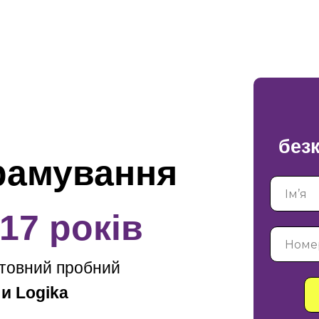
без
рамування
-17 років
штовний пробний
и Logika