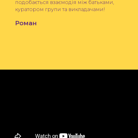
подобається взаємодія між батьками,
куратором групи та викладачами!
Роман