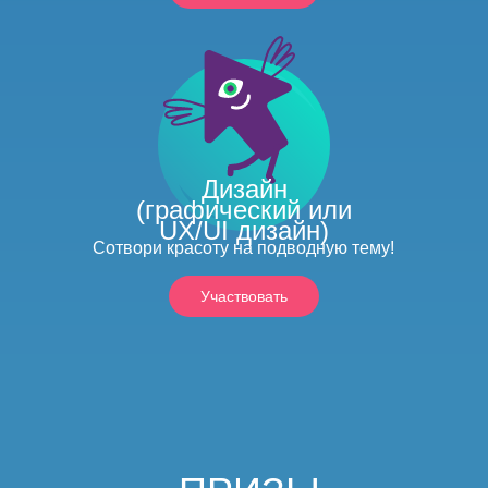
Дизайн
(графический или
UX/UI дизайн)
Cотвори красоту на подводную тему!
Участвовать