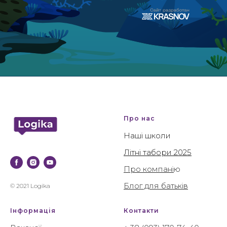
Про нас
Наші школи
Літні табори 2025
Про компані
ю
Блог для батьків
© 2021 Logika
Інформація
Контакти