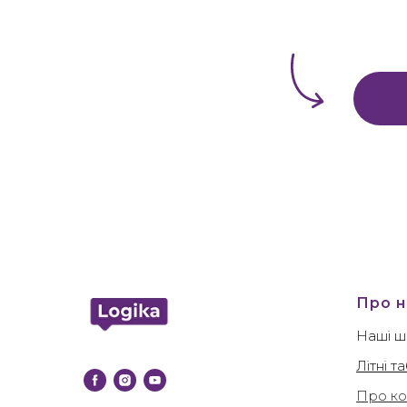
Про н
Наші ш
Літні т
Про ко