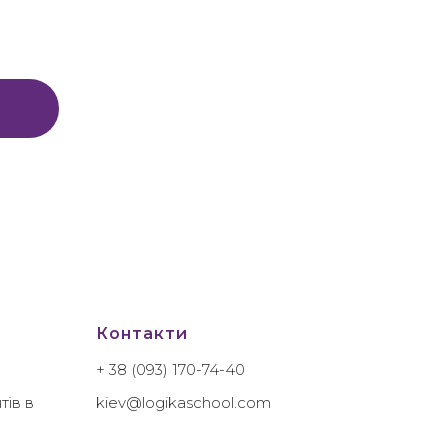
Контакти
+ 38 (093) 170-74-40
тів в
kiev@logikaschool.com