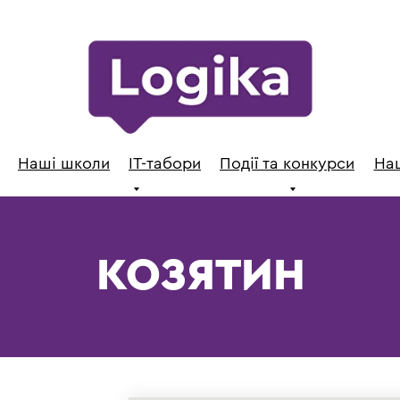
Наші школи
ІТ-табори
Події та конкурси
Наш
КОЗЯТИН