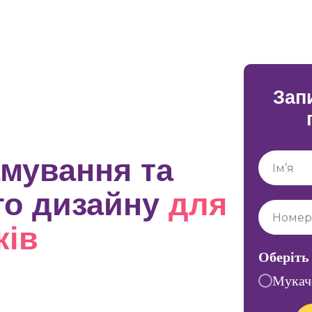
Зап
амування та
го дизайну
для
ків
Оберіть
Мукач