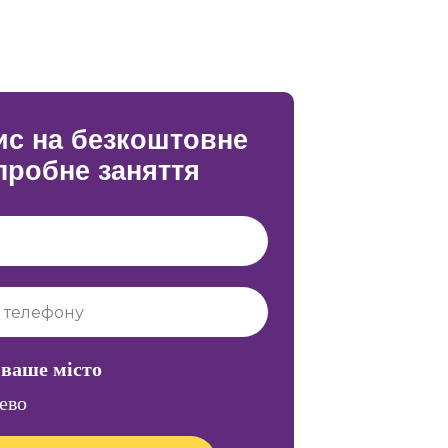
ис на безкоштовне
пробне заняття
 ваше місто
ево