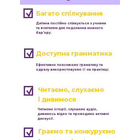
Багато спілкування
Дитина постійно спілкується з учнями
та вчителем для подолання мовного
бар'єру.
Доступна грамматика
Ефективно пояснюємо граматику та
одразу використовуємо її на практиці.
Читаємо, слухаємо
і дивимося
Читаємо історії, слухаємо аудіо,
дивимось відео та проводимо активні
дискусії.
Граємо та конкуруємо