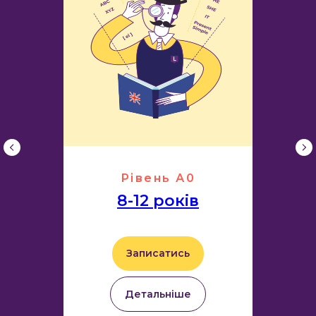
Рівень А0
8-12 років
Записатись
Детальніше