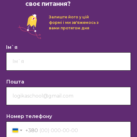
своє питання?
Залиште його у цій
формі і ми зв'яжемось з
вами протягом дня
Iм`я
Пошта
Номер телефону
+380