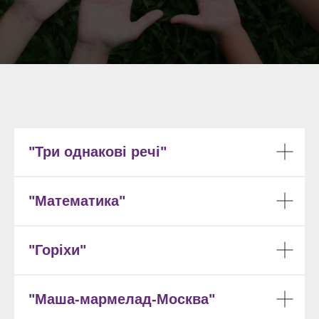
"Три однакові речі"
"Математика"
"Горіхи"
"Маша-мармелад-Москва"